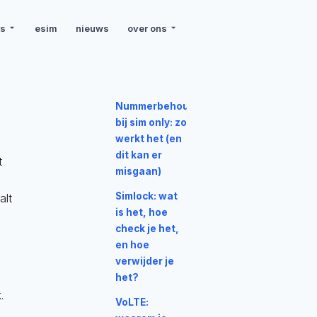
rs
esim
nieuws
over ons
Nummerbehoud
bij sim only: zo
werkt het (en
dit kan er
t
misgaan)
Simlock: wat
alt
is het, hoe
check je het,
en hoe
verwijder je
het?
.
VoLTE: