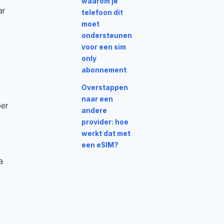
waarom je
ar
telefoon dit
moet
ondersteunen
voor een sim
only
abonnement
Overstappen
naar een
per
andere
provider: hoe
werkt dat met
een eSIM?
a
.