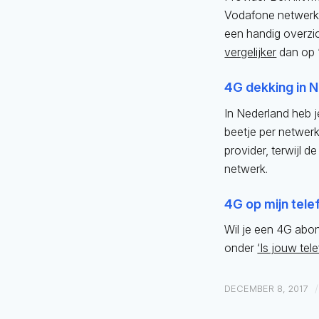
Vodafone netwerk. 
een handig overzic
vergelijker
dan op ‘
4G dekking in 
In Nederland heb j
beetje per netwer
provider, terwijl d
netwerk.
4G op mijn tel
Wil je een 4G abo
onder
‘Is jouw te
/
DECEMBER 8, 2017