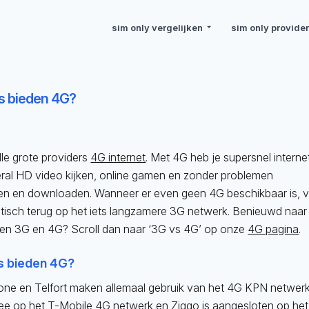
sim only vergelijken
sim only provide
s bieden 4G?
lle grote providers
4G internet
. Met 4G heb je supersnel interne
eral HD video kijken, online gamen en zonder problemen
n en downloaden. Wanneer er even geen 4G beschikbaar is, v
tisch terug op het iets langzamere 3G netwerk. Benieuwd naar
ssen 3G en 4G? Scroll dan naar ‘3G vs 4G’ op onze
4G pagina
.
s bieden 4G?
ne en Telfort maken allemaal gebruik van het 4G KPN netwerk
mee op het T-Mobile 4G netwerk en Ziggo is aangesloten op het