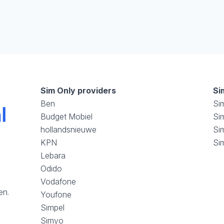
Sim Only providers
Si
Ben
Si
Budget Mobiel
Sim
hollandsnieuwe
Si
KPN
Si
Lebara
Odido
Vodafone
en.
Youfone
Simpel
Simyo