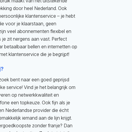
ebruik maakt van het uitstekende
kking door heel Nederland. Ook
rsoonlijke klantenservice – je hebt
e voor je klaarstaan, geen
ijn veel abonnementen flexibel en
je zit nergens aan vast. Perfect
r betaalbaar bellen en internetten op
t klantenservice die je begrijpt!
j?
 zoek bent naar een goed geprijsd
e service! Vind je het belangrijk om
veren op netwerkkwaliteit en
fone een topkeuze. Ook fijn als je
en Nederlandse provider die écht
emakkelijk iemand aan de lijn krijgt.
lergoedkoopste zonder franje? Dan