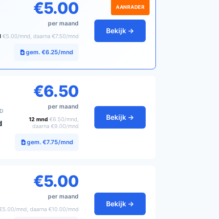
€5.00
AANRADER
per maand
Bekijk →
d
€5.00/mnd, daarna €7.50/mnd
gem. €6.25/mnd
€6.50
per maand
JD
Bekijk →
12 mnd
€6.50/mnd,
d
daarna €9.00/mnd
gem. €7.75/mnd
€5.00
per maand
Bekijk →
€5.00/mnd, daarna €10.00/mnd