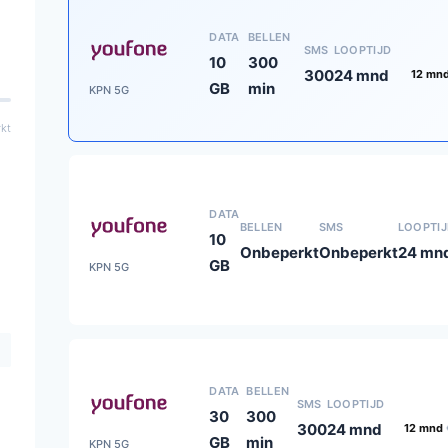
DATA
BELLEN
SMS
LOOPTIJD
10
300
300
24 mnd
12 mn
GB
min
KPN 5G
kt
DATA
BELLEN
SMS
LOOPTI
10
Onbeperkt
Onbeperkt
24 mn
GB
KPN 5G
DATA
BELLEN
SMS
LOOPTIJD
30
300
300
24 mnd
12 mnd
GB
min
KPN 5G