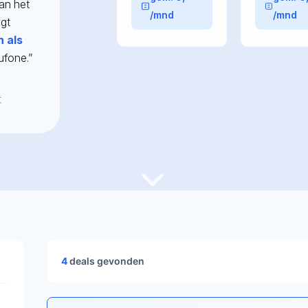
an het
/mnd
/mnd
jgt
n als
ufone.”
t
4
deals gevonden