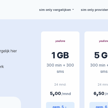
sim only vergelijken
sim only provide
elijk hier
1 GB
5 
300 min + 300
300 min 
erk
sms
sms
24 mnd:
24 mn
,
,
5
00
6
50
/mnd
/
gem. 5,-
gem. 6