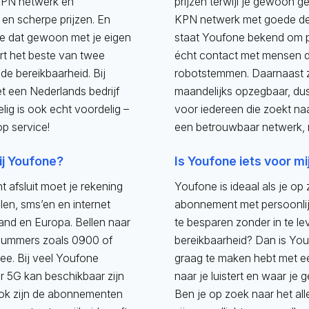
KPN netwerk en
prijzen terwijl je gewoon g
en scherpe prijzen. En
KPN netwerk met goede de
e dat gewoon met je eigen
staat Youfone bekend om pe
rt het beste van twee
écht contact met mensen di
de bereikbaarheid. Bij
robotstemmen. Daarnaast z
et een Nederlands bedrijf
maandelijks opzegbaar, dus 
elig is ook echt voordelig –
voor iedereen die zoekt naa
op service!
een betrouwbaar netwerk, me
ij Youfone?
Is Youfone iets voor mi
afsluit moet je rekening
Youfone is ideaal als je op
en, sms’en en internet
abonnement met persoonlijk
and en Europa. Bellen naar
te besparen zonder in te le
 nummers zoals 0900 of
bereikbaarheid? Dan is You
ee. Bij veel Youfone
graag te maken hebt met e
 5G kan beschikbaar zijn
naar je luistert en waar je g
Ook zijn de abonnementen
Ben je op zoek naar het al