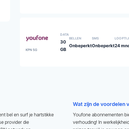
DATA
BELLEN
SMS
LOOPTI
30
Onbeperkt
Onbeperkt
24 mn
GB
KPN 5G
Wat zijn de voordelen 
 bel en surf je hartstikke
Youfone abonnementen biede
e provider die
verhouding! In werkelijkhei