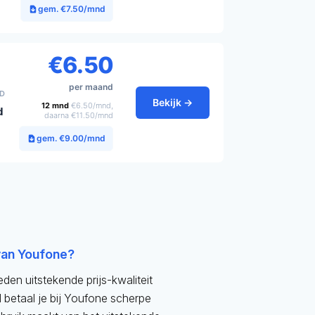
gem. €7.50/mnd
€6.50
per maand
JD
Bekijk →
12 mnd
€6.50/mnd,
d
daarna €11.50/mnd
gem. €9.00/mnd
van Youfone?
n uitstekende prijs-kwaliteit
d betaal je bij Youfone scherpe