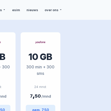
rs
esim
nieuws
over ons
GB
10 GB
+ 300
300 min + 300
sms
d:
24 mnd:
,
7
50
mnd
/mnd
,50
gem. 7,50