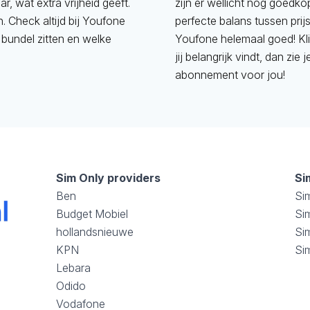
r, wat extra vrijheid geeft.
zijn er wellicht nog goedko
 Check altijd bij Youfone
perfecte balans tussen prijs,
 bundel zitten en welke
Youfone helemaal goed! Kli
jij belangrijk vindt, dan z
abonnement voor jou!
Sim Only providers
Si
Ben
Si
Budget Mobiel
Sim
hollandsnieuwe
Si
KPN
Si
Lebara
Odido
Vodafone