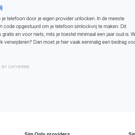
j
 je telefoon door je eigen provider unlocken. In de meeste
een code opgestuurd om je telefoon simlockvrij te maken. Dit
ratis en voor niets, mits je toestel minimaal een jaar oud is. W
ock verwijderen? Dan moet je hier vaak eenmalig een bedrag vo
BY
CATHERINE
Sim Only providers
Si