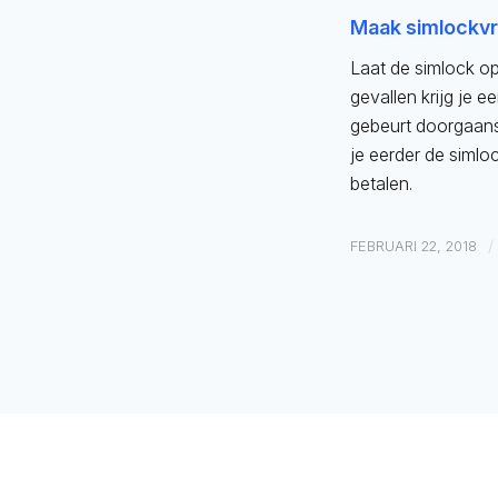
Maak simlockvri
Laat de simlock op
gevallen krijg je 
gebeurt doorgaans g
je eerder de siml
betalen.
/
FEBRUARI 22, 2018