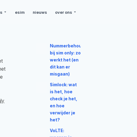
rs
esim
nieuws
over ons
Nummerbehoud
bij sim only: zo
werkt het (en
et
dit kan er
het
misgaan)
te
Simlock: wat
is het, hoe
check je het,
ly
en hoe
verwijder je
het?
VoLTE: