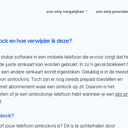
sim only vergelijken
sim only provide
ock en hoe verwijder ik deze?
 stukje software in een mobiele telefoon die ervoor zorgt dat h
de juiste simkaart kan worden gebruikt. In zo’n geval blokkeert 
 een andere simkaart wordt ingestoken. Gelukkig is in de mees
oon simlockvrij. Toch zijn er nog steeds prepaid toestellen en
 met abonnement waar een simlock op zit. Daarom is het
eten of je een simlockvrije telefoon hebt wanneer je een
sim on
t.
mlock?
of jouw telefoon simlockvrij is? Dit is te achterhalen door