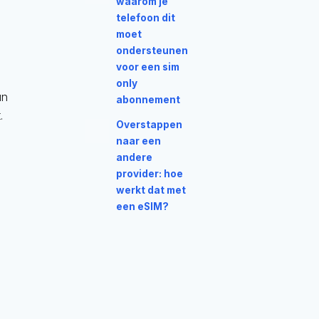
waarom je
telefoon dit
moet
ondersteunen
voor een sim
only
un
abonnement
.
Overstappen
naar een
andere
provider: hoe
werkt dat met
een eSIM?