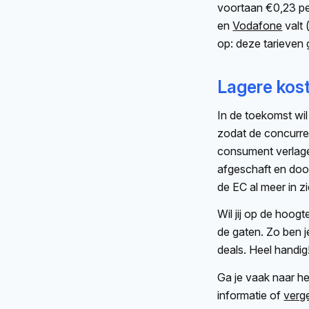
voortaan €0,23 per
en
Vodafone
valt 
op: deze tarieven g
Lagere kos
In de toekomst wi
zodat de concurre
consument verlag
afgeschaft en doo
de EC al meer in zi
Wil jij op de hoog
de gaten. Zo ben 
deals. Heel handig
Ga je vaak naar he
informatie of
verg