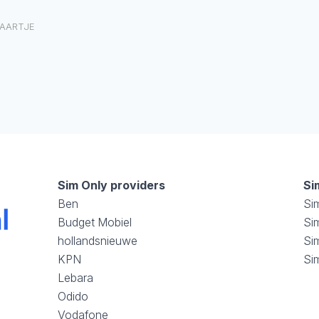
AARTJE
Sim Only providers
Si
Ben
Si
Budget Mobiel
Sim
hollandsnieuwe
Si
KPN
Si
Lebara
Odido
Vodafone