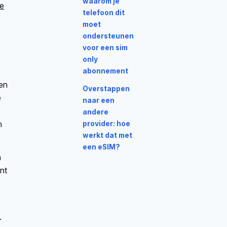
waarom je
le
telefoon dit
moet
ondersteunen
voor een sim
only
abonnement
den
Overstappen
e
naar een
andere
n
provider: hoe
werkt dat met
een eSIM?
n
nt
.