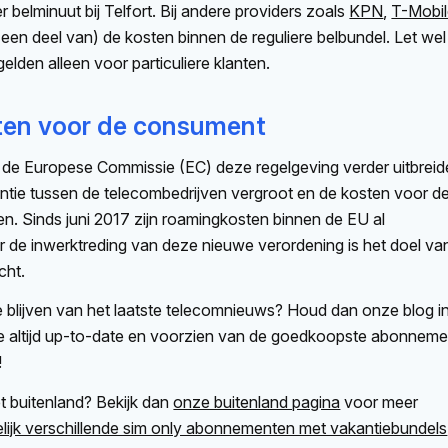
 belminuut bij Telfort. Bij andere providers zoals
KPN
,
T-Mobi
(een deel van) de kosten binnen de reguliere belbundel. Let wel
elden alleen voor particuliere klanten.
ten voor de consument
l de Europese Commissie (EC) deze regelgeving verder uitbrei
ntie tussen de telecombedrijven vergroot en de kosten voor d
en.
Sinds juni 2017 zijn roamingkosten binnen de EU al
r de inwerktreding van deze nieuwe verordening is het doel va
cht.
te blijven van het laatste telecomnieuws? Houd dan onze blog i
je altijd up-to-date en voorzien van de goedkoopste abonneme
!
t buitenland? Bekijk dan
onze buitenland pagina
voor meer
elijk verschillende sim only abonnementen met vakantiebundels