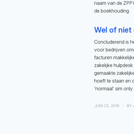
naam van de ZPP’e
de boekhouding.
Wel of niet
Concluderend is he
voor bedrijven omd
facturen makkelijk
zakelijke hulpdesk
gemaakte zakelijke
hoeft te staan en 
‘normaal’ sim onl
/
JUNI 23, 2016
BY