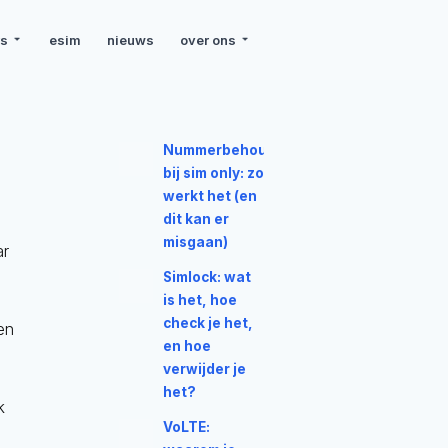
rs
esim
nieuws
over ons
Nummerbehoud
bij sim only: zo
werkt het (en
dit kan er
misgaan)
ar
Simlock: wat
is het, hoe
check je het,
en
en hoe
verwijder je
het?
k
VoLTE: