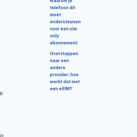
waarom je
telefoon dit
moet
ondersteunen
voor een sim
only
abonnement
Overstappen
naar een
andere
provider: hoe
werkt dat met
een eSIM?
jk
ig