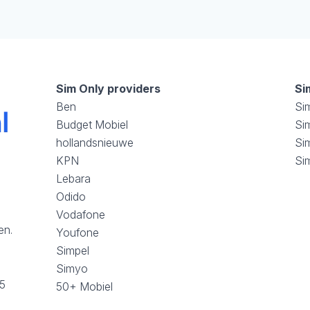
Sim Only providers
Si
Ben
Si
Budget Mobiel
Sim
hollandsnieuwe
Si
KPN
Si
Lebara
Odido
Vodafone
en.
Youfone
Simpel
Simyo
25
50+ Mobiel