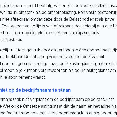
k mobiel abonnement hebt afgesloten zijn de kosten volledig fisc
wel de inkomsten- als de omzetbelasting. Een vaste telefoonlij
s niet aftrekbaar omdat deze door de Belastingdienst als privé
en tweede vaste lijn is wel aftrekbaar, denk hierbij aan een lij
n huis. Een mobiele telefoon met een zakelijk sim only
 aftrekbaar.
akelijk telefoongebruik door elkaar lopen in één abonnement zij
en aftrekbaar. De schatting voor het zakelijke deel van dit
oor de gebruiker zelf gedaan, de Belastingdienst gaat hierbij 
Wel moet je je kunnen verantwoorden als de Belastingdienst om
an je abonnement vraagt.
niet op de bedrijfsnaam te staan
nmanszaak niet verplicht om de bedrijfsnaam op de factuur te
de Wet op de Omzetbelasting staat dat de naam en het adres v
 de factuur moeten staan. Het abonnement kan dus gewoon o