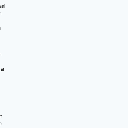
aal
n
n
n
uit
an
p