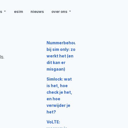
rs
esim
nieuws
over ons
Nummerbehoud
bij sim only: zo
werkt het (en
ls.
dit kan er
misgaan)
Simlock: wat
is het, hoe
check je het,
en hoe
verwijder je
het?
VoLTE: