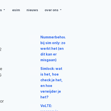
rs
esim
nieuws
over ons
Nummerbehoud
bij sim only: zo
werkt het (en
2
dit kan er
misgaan)
le
Simlock: wat
is het, hoe
G
check je het,
en hoe
verwijder je
het?
or
VoLTE: