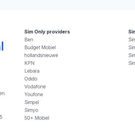
Sim Only providers
Si
Ben
Si
Budget Mobiel
Sim
hollandsnieuwe
Si
KPN
Si
Lebara
Odido
Vodafone
en.
Youfone
Simpel
Simyo
25
50+ Mobiel