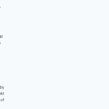
e
it
5
bij
ikt
 of