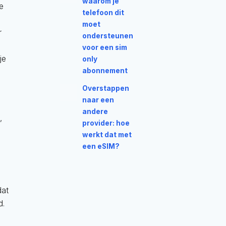
waarom je
de
telefoon dit
moet
r
ondersteunen
,
voor een sim
je
only
abonnement
Overstappen
naar een
andere
,
provider: hoe
werkt dat met
een eSIM?
dat
d.