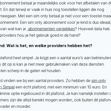
abonnement betaal je maandelijks ook voor het afbetalen van 
st. En dat terwijl er vaak in huis nog toestellen liggen die nog
 meegaan. Met een sim only betaal je niet voor een toestel maa
bonnement. Een sim only abonnement voor je kind is dus ideaal
 van wat kan je
abonnementen vergelijken
? Hoeveel data heb 
 providers hou je het gebruik goed in de hand?
nd: Wat is het, en welke providers hebben het?
lplafond heel simpel: Je krijgt een x aantal euro’s aan belminuten
s dit op is kan je niet meer gebruikmaken van deze diensten.
osten scherp in de gaten wil houden.
nd vinden we bij een aantal providers. Zo hebben de
sim only
n Simpel
een écht plafond, met een minimum van 10 euro. En
limme optie ingebouwd in dit plafond. Je kan namelijk instellen 
ers zijn die altijd bereikt mogen worden, ook buiten dit plafon
 vader en moeder.