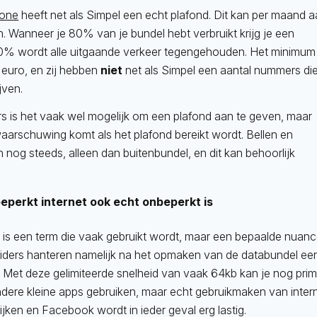
one
heeft net als Simpel een echt plafond. Dit kan per maand 
. Wanneer je 80% van je bundel hebt verbruikt krijg je een
 100% wordt alle uitgaande verkeer tegengehouden. Het minimum
 euro, en zij hebben
niet
net als Simpel een aantal nummers di
ijven.
rs is het vaak wel mogelijk om een plafond aan te geven, maar
waarschuwing komt als het plafond bereikt wordt. Bellen en
n nog steeds, alleen dan buitenbundel, en dit kan behoorlijk
eperkt internet ook echt onbeperkt is
 is een term die vaak gebruikt wordt, maar een bepaalde nuan
oviders hanteren namelijk na het opmaken van de databundel ee
d. Met deze gelimiteerde snelheid van vaak 64kb kan je nog pri
ere kleine apps gebruiken, maar echt gebruikmaken van inter
 kijken en Facebook wordt in ieder geval erg lastig.