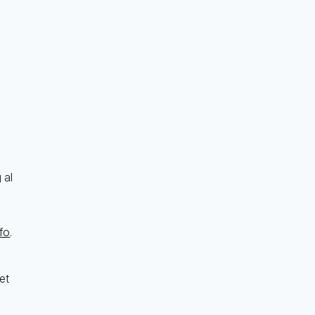
g
 al
k
fo
.
et