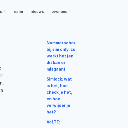
rs
esim
nieuws
over ons
Nummerbehoud
bij sim only: zo
werkt het (en
dit kan er
k
misgaan)
er
Simlock: wat
n,
is het, hoe
ia
check je het,
en hoe
verwijder je
het?
VoLTE: