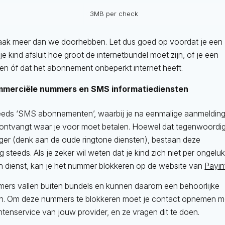
3MB per check
aak meer dan we doorhebben. Let dus goed op voordat je een
 kind afsluit hoe groot de internetbundel moet zijn, of je een
llen óf dat het abonnement onbeperkt internet heeft.
mmerciële nummers en SMS informatiediensten
eeds ‘SMS abonnementen’, waarbij je na eenmalige aanmeldin
ontvangt waar je voor moet betalen. Hoewel dat tegenwoordig
eger (denk aan de oude ringtone diensten), bestaan deze
teeds. Als je zeker wil weten dat je kind zich niet per ongelu
n dienst, kan je het nummer blokkeren op de website van
Payin
rs vallen buiten bundels en kunnen daarom een behoorlijke
n. Om deze nummers te blokkeren moet je contact opnemen m
ntenservice van jouw provider, en ze vragen dit te doen.