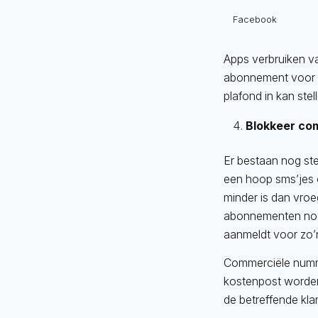
Facebook
Apps verbruiken v
abonnement voor je
plafond in kan ste
Blokkeer co
Er bestaan nog st
een hoop sms’jes 
minder is dan vro
abonnementen nog s
aanmeldt voor zo’
Commerciële numme
kostenpost worde
de betreffende kla