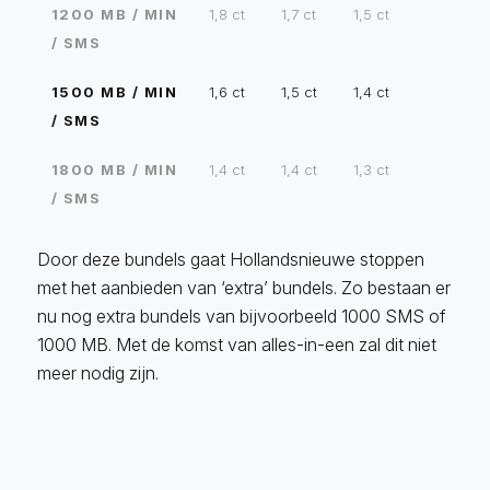
1200 MB / MIN
1,8 ct
1,7 ct
1,5 ct
/ SMS
1500 MB / MIN
1,6 ct
1,5 ct
1,4 ct
/ SMS
1800 MB / MIN
1,4 ct
1,4 ct
1,3 ct
/ SMS
Door deze bundels gaat Hollandsnieuwe stoppen
met het aanbieden van ‘extra’ bundels. Zo bestaan er
nu nog extra bundels van bijvoorbeeld 1000 SMS of
1000 MB. Met de komst van alles-in-een zal dit niet
meer nodig zijn.