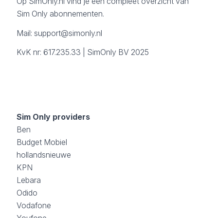
Op SimOnly.nl vind je een compleet overzicht van
Sim Only abonnementen.
Mail:
support@simonly.nl
KvK nr: 617.235.33 | SimOnly BV 2025
Sim Only providers
Ben
Budget Mobiel
hollandsnieuwe
KPN
Lebara
Odido
Vodafone